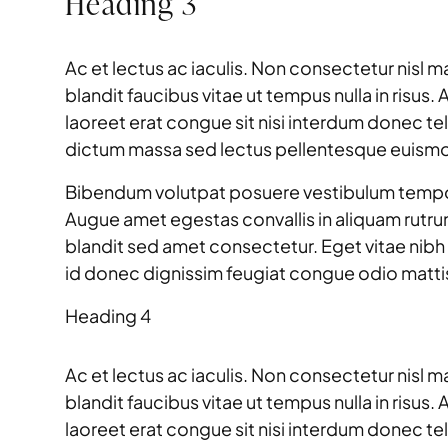
Heading 3
Ac et lectus ac iaculis. Non consectetur nisl m
blandit faucibus vitae ut tempus nulla in risus
laoreet erat congue sit nisi interdum donec t
dictum massa sed lectus pellentesque euism
Bibendum volutpat posuere vestibulum tempor vo
Augue amet egestas convallis in aliquam rutru
blandit sed amet consectetur. Eget vitae nibh s
id donec dignissim feugiat congue odio matti
Heading 4
Ac et lectus ac iaculis. Non consectetur nisl m
blandit faucibus vitae ut tempus nulla in risus
laoreet erat congue sit nisi interdum donec t