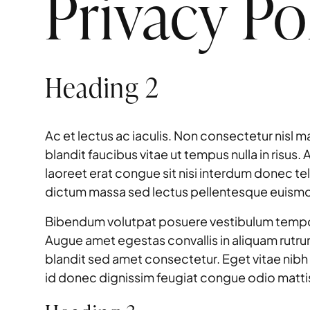
Privacy Po
Heading 2
Ac et lectus ac iaculis. Non consectetur nisl m
blandit faucibus vitae ut tempus nulla in risus
laoreet erat congue sit nisi interdum donec t
dictum massa sed lectus pellentesque euism
Bibendum volutpat posuere vestibulum tempor vo
Augue amet egestas convallis in aliquam rutru
blandit sed amet consectetur. Eget vitae nibh s
id donec dignissim feugiat congue odio matti