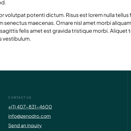
od.
lutpat potenti dictum. Risus est lorem nulla tellus fam
m senectus maecenas. Ornare nisl amet morbi aliquam v
agittis felis amet est gravida tristique morbi. Aliquet
s vestibulum.
CONTACT US
+(1) 407-831-4600
info@zenodro.com
Send an inquiry