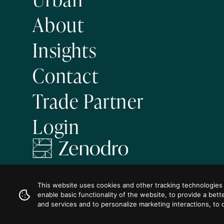
About
Insights
Contact
Trade Partner
Login
Visit us on
Visit us on
Visit us on
Visit us on
Visit us on
Facebook
Instagram
LinkedIn
Twitter
YouTube
This website uses cookies and other tracking technologies
enable basic functionality of the website
,
to provide a bett
Privacy Policy
© 2026 Zenodro
Site by
Northern Artillery
and services and to personalize marketing interactions
,
to 