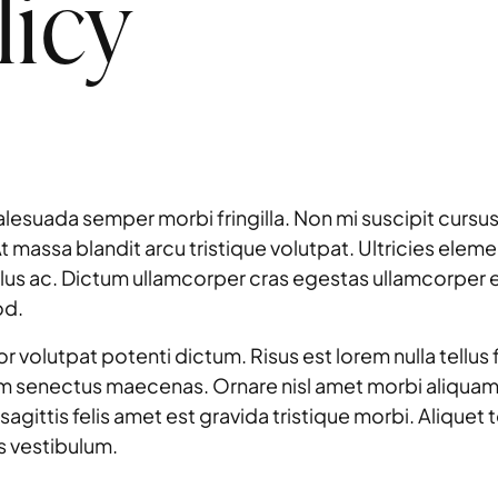
licy
alesuada semper morbi fringilla. Non mi suscipit cursus
. At massa blandit arcu tristique volutpat. Ultricies ele
ellus ac. Dictum ullamcorper cras egestas ullamcorper
od.
lutpat potenti dictum. Risus est lorem nulla tellus fam
m senectus maecenas. Ornare nisl amet morbi aliquam v
agittis felis amet est gravida tristique morbi. Aliquet
s vestibulum.