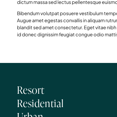
dictum massa sed lectus pellentesque euism
Bibendum volutpat posuere vestibulum tempor vo
Augue amet egestas convallis in aliquam rutru
blandit sed amet consectetur. Eget vitae nibh s
id donec dignissim feugiat congue odio matti
Resort
Residential
Urban