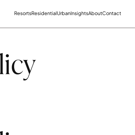
Resorts
Residential
Urban
Insights
About
Contact
licy